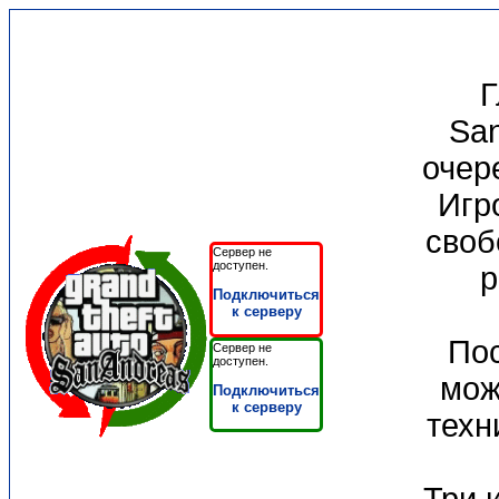
Г
San
очер
Игр
своб
Сервер не
доступен.
р
Подключиться
к серверу
Пос
Сервер не
доступен.
мож
Подключиться
к серверу
техн